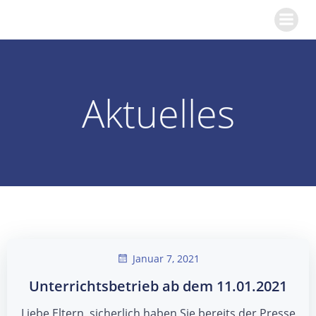
Zum
KGS Kinzweiler
Inhalt
springen
Aktuelles
Januar 7, 2021
Unterrichtsbetrieb ab dem 11.01.2021
Liebe Eltern, sicherlich haben Sie bereits der Presse