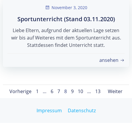
November 3, 2020
Sportunterricht (Stand 03.11.2020)
Liebe Eltern, aufgrund der aktuellen Lage setzen
wir bis auf Weiteres mit dem Sportunterricht aus.
Stattdessen findet Unterricht statt.
ansehen
Posts
Posts
Pos
Page
Page
Page
Page
Page
Page
Page
Vorherige
1
…
6
7
8
9
10
…
13
Weiter
navigation
navigation
navi
Impressum
Datenschutz