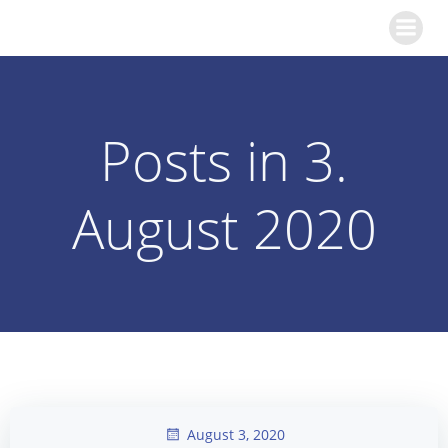
Zum
KGS Kinzweiler
Inhalt
springen
Posts in 3.
August 2020
August 3, 2020